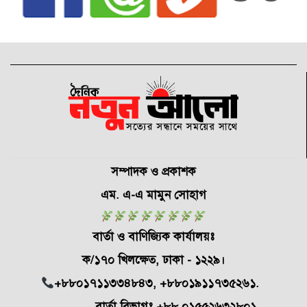
সম্পাদক ও প্রকাশক
এম. এ-এ মামুন সোহাগ
বার্তা ও বাণিজ্যিক কার্যালয়ঃ
ক/১৭০ খিলক্ষেত,
ঢাকা - ১২২৯।
+৮৮০১৭১১৩৩৪৮৪৩, +৮৮০১৯১১৭৩৫২৬১.
বার্তা বিভাগঃ +৮৮ ০১৫৫২৬৩২৮০১.