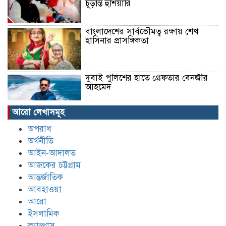
চূড়ান্ত হুঁশিয়ারি
বাংলাদেশের সার্বভৌমত্ব রক্ষায় শেখ
হাসিনার প্রাসঙ্গিকতা
দুবাই পুলিশের হাতে গ্রেফতার বেনজীর
আহমেদ
আরো লেখাসমূহ
‘স্কুলের চাপে’ ছাত্রীর আত্মহত্যার
অপরাধ
অভিযোগ, ব্রাইট স্কুলে শিক্ষার্থীদের
অর্থনীতি
বিক্ষোভ
আইন-আদালত
আজকের চট্টগ্রাম
শিশু রামিসা হত্যা || নিজের সন্তানকে
আন্তর্জাতিক
ছায়ার মতো আগলে রাখুন, বললেন মিলন
আবহাওয়া
আরো
ইসলামিক
রামিসা হত্যার রোমহর্ষক বর্ণনা দিলো
ক্যাম্পাস