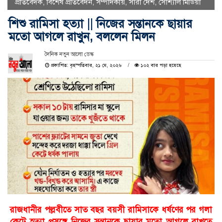
প্রতিবেদক
,
বিশেষ প্রতিবেদন
,
সম্পাদকীয়
,
সারা দেশ
,
সোশ্যাল মিডিয়া
শিশু রামিসা হত্যা || নিজের সন্তানকে ছায়ার
মতো আগলে রাখুন, বললেন মিলন
দৈনিক নতুন আলো ডেস্ক
প্রকাশিত: বৃহস্পতিবার, ২১ মে, ২০২৬
১০২ বার পড়া হয়েছে
রাজধানীর পল্লবীতে সাত বছর বয়সী রামিসাকে ধর্ষণের পর গলা
কেটে হত্যা প্রসঙ্গে নিজের সন্তানকে ছায়ার মতো আগলে রাখতে