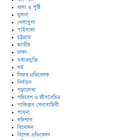
পুলিশ
খাদ্য ও পুষ্টি
খুলনা
খেলাধুলা
ইয়াবা সেবন করে রামিসার ওপর
পৈশাচিক নির্যাতন চালায় ঘাতক সোহেল
গাইবান্ধা
চট্টগ্রাম
জাতীয়
ঢাকা
তারেক রহমানের সম্মতিতে সেইন্ট মার্টিন
বিক্রি চুড়ান্ত হয়ে গেছে
তথ্যপ্রযুক্তি
ধর্ম
নিজস্ব প্রতিবেদক
প্রধানমন্ত্রী তারেক জিয়া এসএসসি পাস,
নির্বাচন
ঢাবির ছাত্র ছিলেন না
পড়ালেখা
পরিবেশ ও জীববৈচিত্র
পাকিস্তান সেনাবাহিনী
ভুল বুঝতে পারছে ছাত্র-জনতা || কারিনার
পাবনা
বিদায় || শেখ হাসিনার শূন্যতা আক্ষেপে
বরিশাল
জাতি || চোখে ভাসছেন শেখ হাসিনা
বিনোদন
বিশেষ প্রতিবেদন