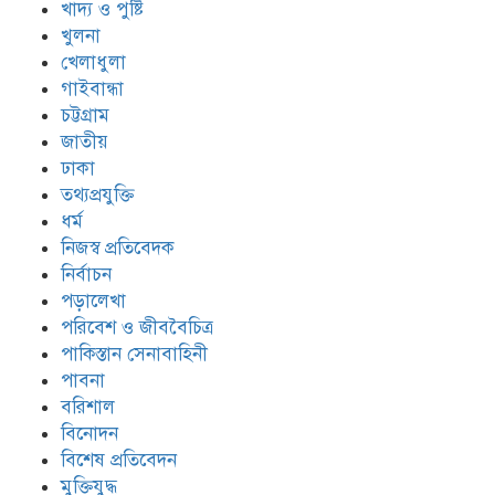
খাদ্য ও পুষ্টি
খুলনা
খেলাধুলা
ইয়াবা সেবন করে রামিসার ওপর
পৈশাচিক নির্যাতন চালায় ঘাতক সোহেল
গাইবান্ধা
চট্টগ্রাম
জাতীয়
ঢাকা
তারেক রহমানের সম্মতিতে সেইন্ট মার্টিন
বিক্রি চুড়ান্ত হয়ে গেছে
তথ্যপ্রযুক্তি
ধর্ম
নিজস্ব প্রতিবেদক
প্রধানমন্ত্রী তারেক জিয়া এসএসসি পাস,
নির্বাচন
ঢাবির ছাত্র ছিলেন না
পড়ালেখা
পরিবেশ ও জীববৈচিত্র
পাকিস্তান সেনাবাহিনী
ভুল বুঝতে পারছে ছাত্র-জনতা || কারিনার
পাবনা
বিদায় || শেখ হাসিনার শূন্যতা আক্ষেপে
বরিশাল
জাতি || চোখে ভাসছেন শেখ হাসিনা
বিনোদন
বিশেষ প্রতিবেদন
মুক্তিযুদ্ধ