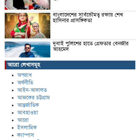
বাংলাদেশের সার্বভৌমত্ব রক্ষায় শেখ
হাসিনার প্রাসঙ্গিকতা
দুবাই পুলিশের হাতে গ্রেফতার বেনজীর
আহমেদ
আরো লেখাসমূহ
‘স্কুলের চাপে’ ছাত্রীর আত্মহত্যার
অপরাধ
অভিযোগ, ব্রাইট স্কুলে শিক্ষার্থীদের
অর্থনীতি
বিক্ষোভ
আইন-আদালত
আজকের চট্টগ্রাম
শিশু রামিসা হত্যা || নিজের সন্তানকে
আন্তর্জাতিক
ছায়ার মতো আগলে রাখুন, বললেন মিলন
আবহাওয়া
আরো
ইসলামিক
রামিসা হত্যার রোমহর্ষক বর্ণনা দিলো
ক্যাম্পাস
পুলিশ