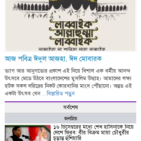
আজ পবিত্র ঈদুল আজহা, ঈদ মোবারক
ত্যাগ আর আনুগত্যের প্রকাশ এই নিয়ে বিশাল এক ধর্মীয় আনন্দ
উৎসবে মেতে উঠবে বাংলাদেশের মুসলিম উম্মাহ। আমাদের লক্ষ্য
হউক সকল দরিদ্রের নিকট কোরবানির মাংস পৌঁছানো। অন্তত এই
একটা উৎসব যেন
...বিস্তারিত পড়ুন
সর্বশেষ
জনপ্রিয়
১৬ ডিসেম্বরের মধ্যে শেখ হাসিনাকে নিয়ে
দেশে ফিরব: বীর বিক্রম মায়া চৌধুরীর
চূড়ান্ত হুঁশিয়ারি