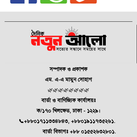
সম্পাদক ও প্রকাশক
এম. এ-এ মামুন সোহাগ
🌿🌿🌿🌿🌿🌿🌿🌿
বার্তা ও বাণিজ্যিক কার্যালয়ঃ
ক/১৭০ খিলক্ষেত,
ঢাকা - ১২২৯।
📞+৮৮০১৭১১৩৩৪৮৪৩, +৮৮০১৯১১৭৩৫২৬১.
বার্তা বিভাগঃ +৮৮ ০১৫৫২৬৩২৮০১.