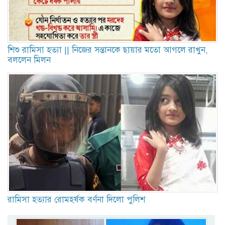
শিশু রামিসা হত্যা || নিজের সন্তানকে ছায়ার মতো আগলে রাখুন,
বললেন মিলন
রামিসা হত্যার রোমহর্ষক বর্ণনা দিলো পুলিশ