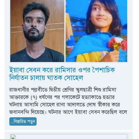
ইয়াবা সেবন করে রামিসার ওপর পৈশাচিক
নির্যাতন চালায় ঘাতক সোহেল
রাজধানীর পল্লবীতে দ্বিতীয় শ্রেণির স্কুলছাত্রী শিশু রামিসা
আক্তারকে (৭) ধর্ষণের পর গলাকেটে হত্যাকাণ্ডে হত্যার
ঘটনায় আসামি সোহেল রানা আদালতে দোষ স্বীকার করে
জবানবন্দি দিয়েছে। ঘটনার আগে ইয়াবা সেবন করেছিল বলে
...বিস্তারিত পড়ুন