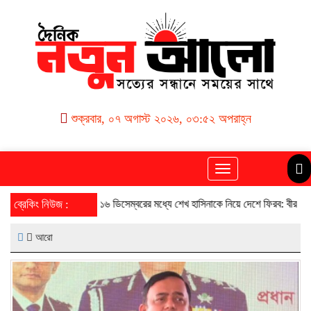
শুক্রবার, ০৭ অগাস্ট ২০২৬, ০৩:৫২ অপরাহ্ন
Toggle
navigation
ব্রেকিং নিউজ :
১৬ ডিসেম্বরের মধ্যে শেখ হাসিনাকে নিয়ে দেশে ফিরব: বীর বিক্রম মায়া চৌধুরী
আরো