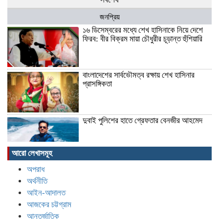
জনপ্রিয়
১৬ ডিসেম্বরের মধ্যে শেখ হাসিনাকে নিয়ে দেশে
ফিরব: বীর বিক্রম মায়া চৌধুরীর চূড়ান্ত হুঁশিয়ারি
বাংলাদেশের সার্বভৌমত্ব রক্ষায় শেখ হাসিনার
প্রাসঙ্গিকতা
দুবাই পুলিশের হাতে গ্রেফতার বেনজীর আহমেদ
আরো লেখাসমূহ
‘স্কুলের চাপে’ ছাত্রীর আত্মহত্যার অভিযোগ,
অপরাধ
ব্রাইট স্কুলে শিক্ষার্থীদের বিক্ষোভ
অর্থনীতি
আইন-আদালত
আজকের চট্টগ্রাম
শিশু রামিসা হত্যা || নিজের সন্তানকে ছায়ার মতো
আন্তর্জাতিক