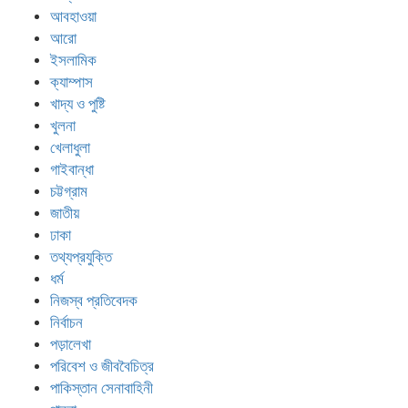
আগলে রাখুন, বললেন মিলন
আবহাওয়া
আরো
ইসলামিক
রামিসা হত্যার রোমহর্ষক বর্ণনা দিলো পুলিশ
ক্যাম্পাস
খাদ্য ও পুষ্টি
খুলনা
খেলাধুলা
গাইবান্ধা
চট্টগ্রাম
জাতীয়
ঢাকা
তথ্যপ্রযুক্তি
ধর্ম
নিজস্ব প্রতিবেদক
নির্বাচন
পড়ালেখা
পরিবেশ ও জীববৈচিত্র
পাকিস্তান সেনাবাহিনী