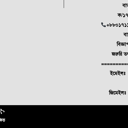
বার
ক/১৭
+৮৮০১৭১
বার্তা ব
বিজ্ঞাপন
জরুরি তথ্
=========
ইমেইলঃ a
dainik
জিমেইল
𝒐꧂
্ষিত