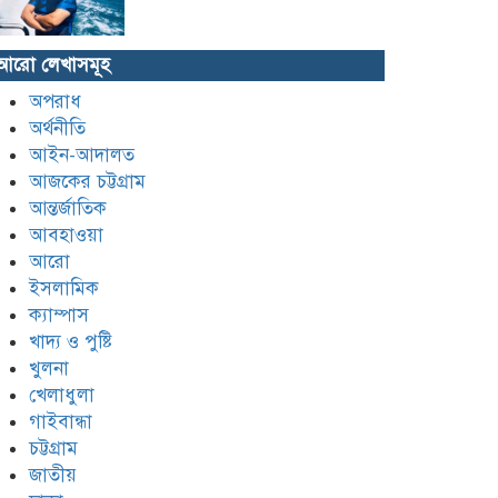
‘স্কুলের চাপে’ ছাত্রীর আত্মহত্যার
আরো লেখাসমূহ
অভিযোগ, ব্রাইট স্কুলে শিক্ষার্থীদের
বিক্ষোভ
অপরাধ
অর্থনীতি
শিশু রামিসা হত্যা || নিজের
আইন-আদালত
সন্তানকে ছায়ার মতো আগলে
আজকের চট্টগ্রাম
রাখুন, বললেন মিলন
আন্তর্জাতিক
রামিসা হত্যার রোমহর্ষক বর্ণনা
আবহাওয়া
দিলো পুলিশ
আরো
ইসলামিক
ক্যাম্পাস
ইয়াবা সেবন করে রামিসার ওপর
খাদ্য ও পুষ্টি
পৈশাচিক নির্যাতন চালায় ঘাতক
সোহেল
খুলনা
খেলাধুলা
তারেক রহমানের সম্মতিতে সেইন্ট
গাইবান্ধা
মার্টিন বিক্রি চুড়ান্ত হয়ে গেছে
চট্টগ্রাম
জাতীয়