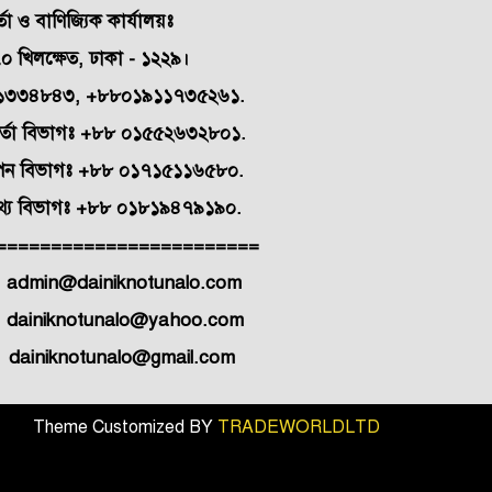
্তা ও বাণিজ্যিক কার্যালয়ঃ
০ খিলক্ষেত,
ঢাকা - ১২২৯।
১৩৩৪৮৪৩, +৮৮০১৯১১৭৩৫২৬১.
িভাগঃ +৮৮ ০১৫৫২৬৩২৮০১.
 বিভাগঃ +৮৮ ০১৭১৫১১৬৫৮০.
য বিভাগঃ +৮৮ ০১৮১৯৪৭৯১৯০.
========================
dmin@dainiknotunalo.com
notunalo@yahoo.com
ঃ
dainiknotunalo@gmail.com
Theme Customized BY
TRADEWORLDLTD