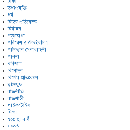
ঢাকা
প্রধানমন্ত্রী তারেক জিয়া এসএসসি
পাস, ঢাবির ছাত্র ছিলেন না
তথ্যপ্রযুক্তি
ধর্ম
নিজস্ব প্রতিবেদক
ভুল বুঝতে পারছে ছাত্র-জনতা ||
নির্বাচন
কারিনার বিদায় || শেখ হাসিনার
শূন্যতা আক্ষেপে জাতি || চোখে
পড়ালেখা
ভাসছেন শেখ হাসিনা
পরিবেশ ও জীববৈচিত্র
পাকিস্তান সেনাবাহিনী
পাবনা
বরিশাল
বিনোদন
বিশেষ প্রতিবেদন
মুক্তিযুদ্ধ
রাজনীতি
রাজশাহী
লাইফস্টাইল
শিক্ষা
শুভেচ্ছা বাণী
সম্পর্ক