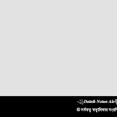
꧁
𝑫𝒂𝒊𝒏𝒊𝒌 𝑵𝒐𝒕𝒖𝒏 𝑨
© সর্বস্বত্ব স্বত্বাধিকার সংরক